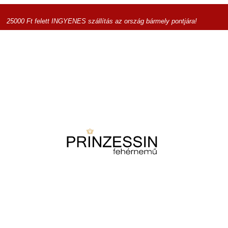
25000 Ft felett INGYENES szállítás az ország bármely pontjára!