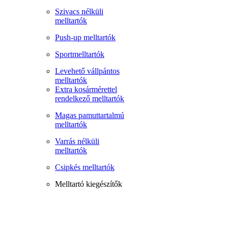
Szivacs nélküli
melltartók
Push-up melltartók
Sportmelltartók
Levehető vállpántos
melltartók
Extra kosármérettel
rendelkező melltartók
Magas pamuttartalmú
melltartók
Varrás nélküli
melltartók
Csipkés melltartók
Melltartó kiegészítők