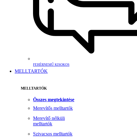
FEHÉRNEMŰ KISOKOS
MELLTARTÓK
MELLTARTÓK
Összes megtekintése
Merevítős melltartók
Merevítő nélküli
melltartók
Szivacsos melltartók