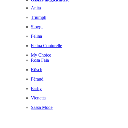
Anita
Triumph
Sloggi
Felina
Felina Conturelle
My Choice
Rosa Faia
Rösch
Féraud
Fashy
Vienetta
Sassa Mode