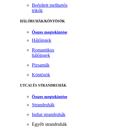
Beépített melltartós
trikók
HÁLÓRUHÁK/KÖNTÖSÖK
Összes megtekintése
Hálóingek
Romantikus
hálóingek
Pizsamák
Köntösök
UTCAI ÉS STRANDRUHÁK
Összes megtekintése
Strandruhák
Indiai strandruhák
Egyéb strandruhák