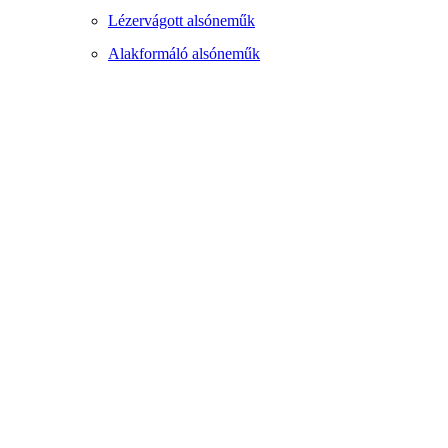
Lézervágott alsóneműk
Alakformáló alsóneműk