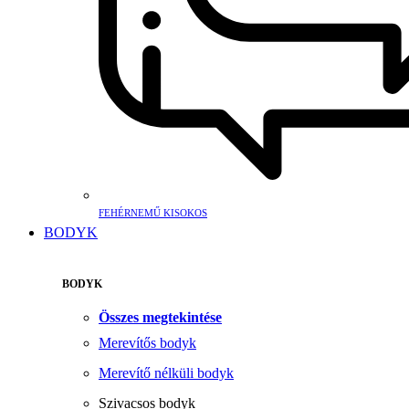
FEHÉRNEMŰ KISOKOS
BODYK
BODYK
Összes megtekintése
Merevítős bodyk
Merevítő nélküli bodyk
Szivacsos bodyk