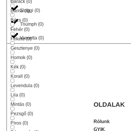
Barack
(
0
)
Sloggi
(
0
)
Barna
(
0
)
Bézs
(
0
)
Triumph
(
0
)
Fehér
(
0
)
Vienetta
(
0
)
Fekete
(
0
)
Gesztenye
(
0
)
Homok
(
0
)
Kék
(
0
)
Korall
(
0
)
Levendula
(
0
)
Lila
(
0
)
OLDALAK
Mintás
(
0
)
Pezsgő
(
0
)
Rólunk
Piros
(
0
)
GYIK