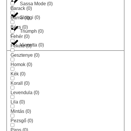
Sassa Mode
(
0
)
Barack
(
0
)
Sloggi
(
0
)
Barna
(
0
)
Bézs
(
0
)
Triumph
(
0
)
Fehér
(
0
)
Vienetta
(
0
)
Fekete
(
0
)
Gesztenye
(
0
)
Homok
(
0
)
Kék
(
0
)
Korall
(
0
)
Levendula
(
0
)
Lila
(
0
)
Mintás
(
0
)
Pezsgő
(
0
)
Piros
(
0
)