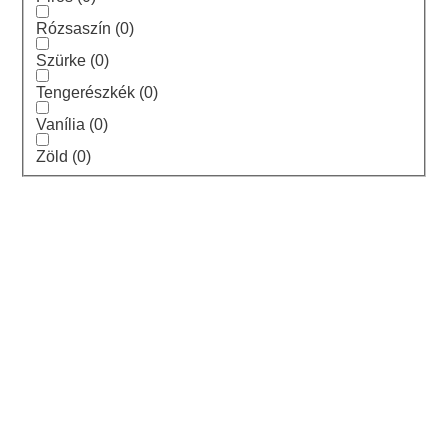
Rózsaszín
(
0
)
Szürke
(
0
)
Tengerészkék
(
0
)
Vanília
(
0
)
Zöld
(
0
)