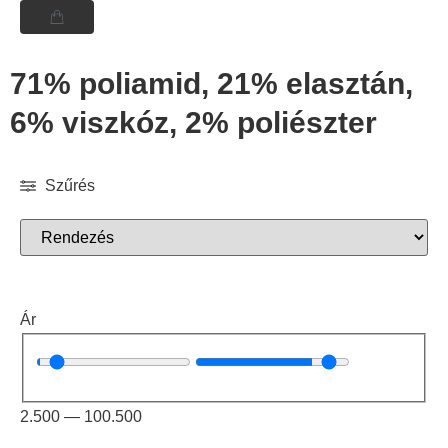
71% poliamid, 21% elasztán,
6% viszkóz, 2% poliészter
Szűrés
Ár
2.500
—
100.500