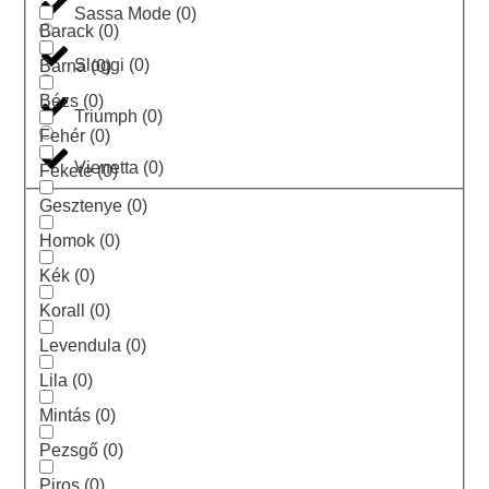
Sassa Mode
(
0
)
Barack
(
0
)
Sloggi
(
0
)
Barna
(
0
)
Bézs
(
0
)
Triumph
(
0
)
Fehér
(
0
)
Vienetta
(
0
)
Fekete
(
0
)
Gesztenye
(
0
)
Homok
(
0
)
Kék
(
0
)
Korall
(
0
)
Levendula
(
0
)
Lila
(
0
)
Mintás
(
0
)
Pezsgő
(
0
)
Piros
(
0
)