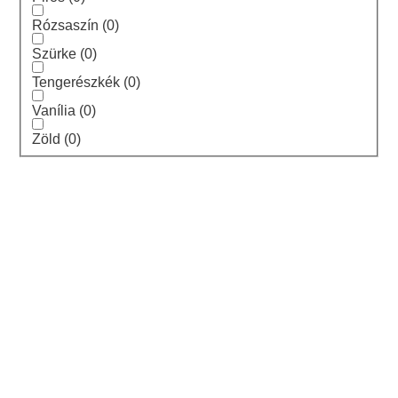
Rózsaszín
(
0
)
Szürke
(
0
)
Tengerészkék
(
0
)
Vanília
(
0
)
Zöld
(
0
)