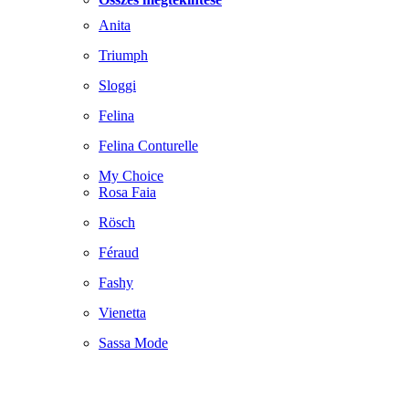
Anita
Triumph
Sloggi
Felina
Felina Conturelle
My Choice
Rosa Faia
Rösch
Féraud
Fashy
Vienetta
Sassa Mode