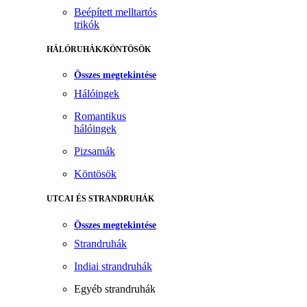
Beépített melltartós
trikók
HÁLÓRUHÁK/KÖNTÖSÖK
Összes megtekintése
Hálóingek
Romantikus
hálóingek
Pizsamák
Köntösök
UTCAI ÉS STRANDRUHÁK
Összes megtekintése
Strandruhák
Indiai strandruhák
Egyéb strandruhák