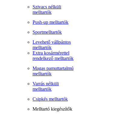
Szivacs nélküli
melltartók
Push-up melltartók
Sportmelltartók
Levehető vállpántos
melltartók
Extra kosármérettel
rendelkező melltartók
Magas pamuttartalmú
melltartók
Varrás nélküli
melltartók
Csipkés melltartók
Melltartó kiegészítők