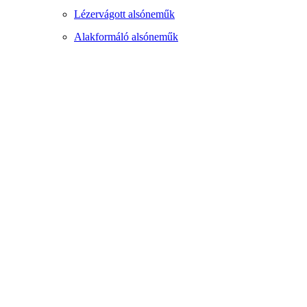
Lézervágott alsóneműk
Alakformáló alsóneműk