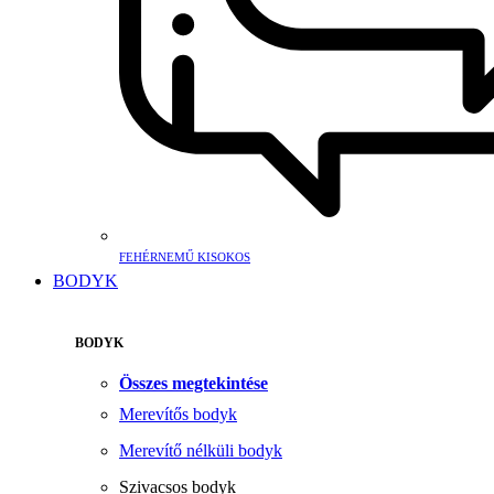
FEHÉRNEMŰ KISOKOS
BODYK
BODYK
Összes megtekintése
Merevítős bodyk
Merevítő nélküli bodyk
Szivacsos bodyk