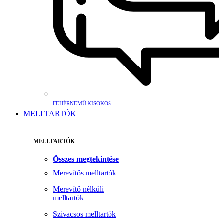
FEHÉRNEMŰ KISOKOS
MELLTARTÓK
MELLTARTÓK
Összes megtekintése
Merevítős melltartók
Merevítő nélküli
melltartók
Szivacsos melltartók