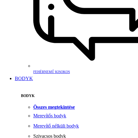
FEHÉRNEMŰ KISOKOS
BODYK
BODYK
Összes megtekintése
Merevítős bodyk
Merevítő nélküli bodyk
Szivacsos bodyk