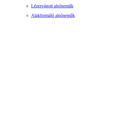
Lézervágott alsóneműk
Alakformáló alsóneműk