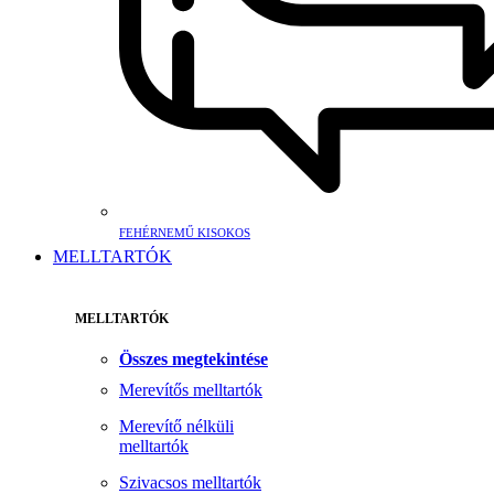
FEHÉRNEMŰ KISOKOS
MELLTARTÓK
MELLTARTÓK
Összes megtekintése
Merevítős melltartók
Merevítő nélküli
melltartók
Szivacsos melltartók