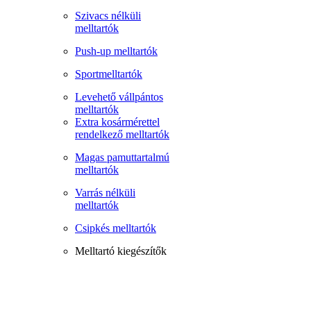
Szivacs nélküli
melltartók
Push-up melltartók
Sportmelltartók
Levehető vállpántos
melltartók
Extra kosármérettel
rendelkező melltartók
Magas pamuttartalmú
melltartók
Varrás nélküli
melltartók
Csipkés melltartók
Melltartó kiegészítők