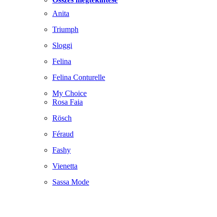
Anita
Triumph
Sloggi
Felina
Felina Conturelle
My Choice
Rosa Faia
Rösch
Féraud
Fashy
Vienetta
Sassa Mode