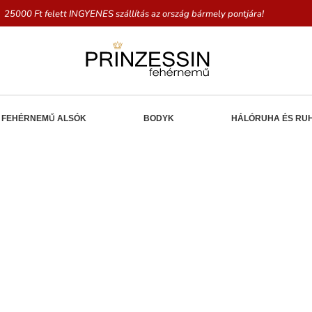
25000 Ft felett INGYENES szállítás az ország bármely pontjára!
FEHÉRNEMŰ ALSÓK
BODYK
HÁLÓRUHA ÉS RU
50