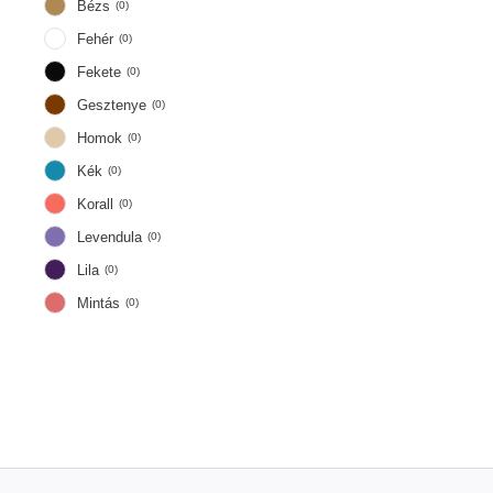
Bézs
(
0
)
Fehér
(
0
)
Fekete
(
0
)
Gesztenye
(
0
)
Homok
(
0
)
Kék
(
0
)
Korall
(
0
)
Levendula
(
0
)
Lila
(
0
)
Mintás
(
0
)
Pezsgő
(
0
)
Piros
(
0
)
Rózsaszín
(
0
)
Szürke
(
0
)
Tengerészkék
(
0
)