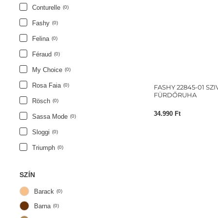
Conturelle
(
0
)
Fashy
(
0
)
Felina
(
0
)
Féraud
(
0
)
My Choice
(
0
)
Rosa Faia
(
0
)
FASHY 22845-01 SZ
FÜRDŐRUHA
Rösch
(
0
)
34.990
Ft
Sassa Mode
(
0
)
Sloggi
(
0
)
Triumph
(
0
)
Vienetta
(
0
)
SZÍN
Barack
(
0
)
Barna
(
0
)