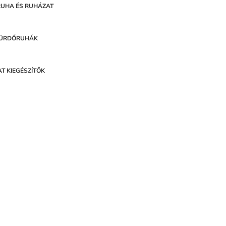
UHA ÉS RUHÁZAT
ÜRDŐRUHÁK
AT KIEGÉSZÍTŐK
100 C