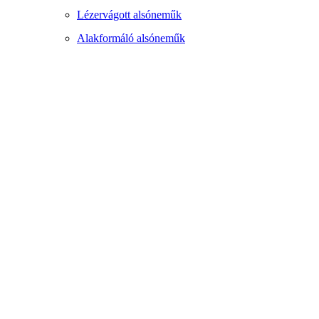
Lézervágott alsóneműk
Alakformáló alsóneműk