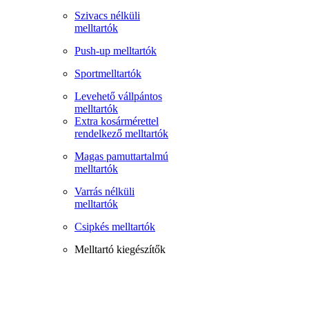
Szivacs nélküli
melltartók
Push-up melltartók
Sportmelltartók
Levehető vállpántos
melltartók
Extra kosármérettel
rendelkező melltartók
Magas pamuttartalmú
melltartók
Varrás nélküli
melltartók
Csipkés melltartók
Melltartó kiegészítők