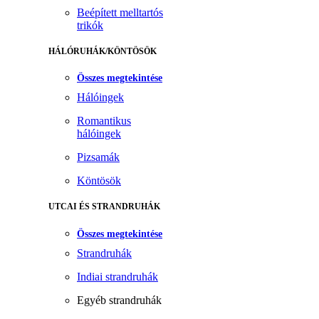
Beépített melltartós
trikók
HÁLÓRUHÁK/KÖNTÖSÖK
Összes megtekintése
Hálóingek
Romantikus
hálóingek
Pizsamák
Köntösök
UTCAI ÉS STRANDRUHÁK
Összes megtekintése
Strandruhák
Indiai strandruhák
Egyéb strandruhák