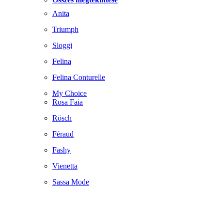
Anita
Triumph
Sloggi
Felina
Felina Conturelle
My Choice
Rosa Faia
Rösch
Féraud
Fashy
Vienetta
Sassa Mode