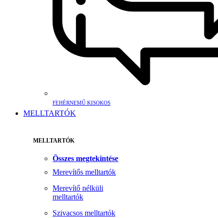
FEHÉRNEMŰ KISOKOS
MELLTARTÓK
MELLTARTÓK
Összes megtekintése
Merevítős melltartók
Merevítő nélküli
melltartók
Szivacsos melltartók