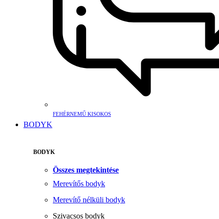
FEHÉRNEMŰ KISOKOS
BODYK
BODYK
Összes megtekintése
Merevítős bodyk
Merevítő nélküli bodyk
Szivacsos bodyk