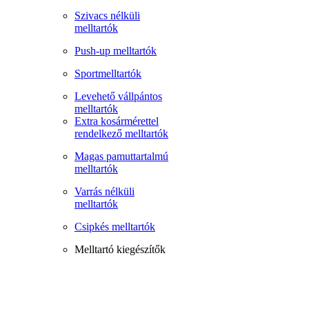
Szivacs nélküli
melltartók
Push-up melltartók
Sportmelltartók
Levehető vállpántos
melltartók
Extra kosármérettel
rendelkező melltartók
Magas pamuttartalmú
melltartók
Varrás nélküli
melltartók
Csipkés melltartók
Melltartó kiegészítők