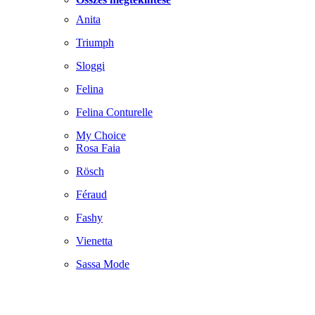
Anita
Triumph
Sloggi
Felina
Felina Conturelle
My Choice
Rosa Faia
Rösch
Féraud
Fashy
Vienetta
Sassa Mode