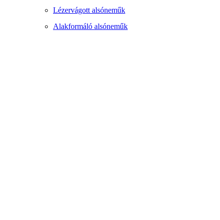
Lézervágott alsóneműk
Alakformáló alsóneműk