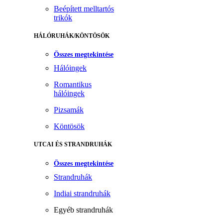
Beépített melltartós
trikók
HÁLÓRUHÁK/KÖNTÖSÖK
Összes megtekintése
Hálóingek
Romantikus
hálóingek
Pizsamák
Köntösök
UTCAI ÉS STRANDRUHÁK
Összes megtekintése
Strandruhák
Indiai strandruhák
Egyéb strandruhák