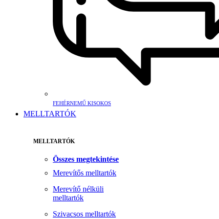
FEHÉRNEMŰ KISOKOS
MELLTARTÓK
MELLTARTÓK
Összes megtekintése
Merevítős melltartók
Merevítő nélküli
melltartók
Szivacsos melltartók