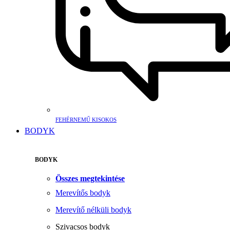
FEHÉRNEMŰ KISOKOS
BODYK
BODYK
Összes megtekintése
Merevítős bodyk
Merevítő nélküli bodyk
Szivacsos bodyk