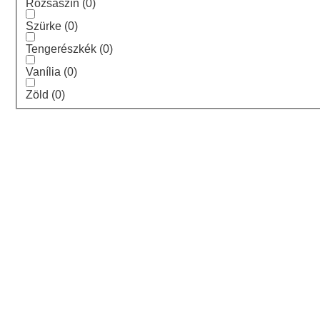
Rózsaszín
(
0
)
Szürke
(
0
)
Tengerészkék
(
0
)
Vanília
(
0
)
Zöld
(
0
)