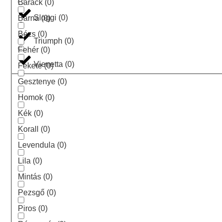
Barack
(
0
)
Sloggi
(
0
)
Barna
(
0
)
Bézs
(
0
)
Triumph
(
0
)
Fehér
(
0
)
Vienetta
(
0
)
Fekete
(
0
)
Gesztenye
(
0
)
Homok
(
0
)
Kék
(
0
)
Korall
(
0
)
Levendula
(
0
)
Lila
(
0
)
Mintás
(
0
)
Pezsgő
(
0
)
Piros
(
0
)