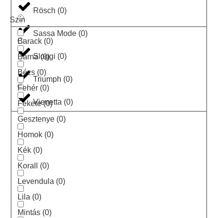
Rösch
(
0
)
Szín
Sassa Mode
(
0
)
Barack
(
0
)
Sloggi
(
0
)
Barna
(
0
)
Bézs
(
0
)
Triumph
(
0
)
Fehér
(
0
)
Vienetta
(
0
)
Fekete
(
0
)
Gesztenye
(
0
)
Homok
(
0
)
Kék
(
0
)
Korall
(
0
)
Levendula
(
0
)
Lila
(
0
)
Mintás
(
0
)