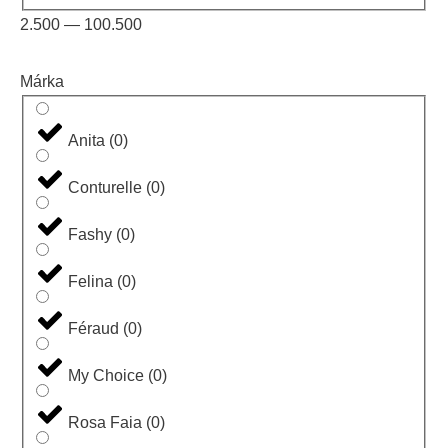
2.500
—
100.500
Márka
Anita
(
0
)
Conturelle
(
0
)
Fashy
(
0
)
Felina
(
0
)
Féraud
(
0
)
My Choice
(
0
)
Rosa Faia
(
0
)