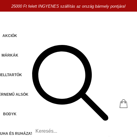
25000 Ft felett INGYENES szállítás az ország bármely pontjára!
AKCIÓK
MÁRKÁK
MELLTARTÓK
ÉRNEMŰ ALSÓK
BODYK
UHA ÉS RUHÁZAT