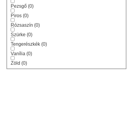
Pezsgő
(
0
)
Piros
(
0
)
Rózsaszín
(
0
)
Szürke
(
0
)
Tengerészkék
(
0
)
Vanília
(
0
)
Zöld
(
0
)