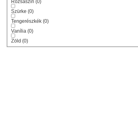
Rózsaszín
(
0
)
Szürke
(
0
)
Tengerészkék
(
0
)
Vanília
(
0
)
Zöld
(
0
)