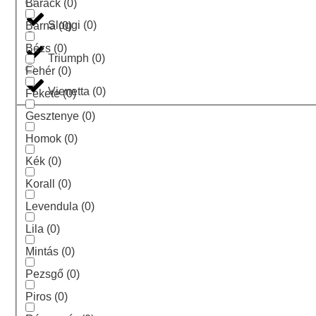
Barack
(
0
)
Sloggi
(
0
)
Barna
(
0
)
Bézs
(
0
)
Triumph
(
0
)
Fehér
(
0
)
Vienetta
(
0
)
Fekete
(
0
)
Gesztenye
(
0
)
Homok
(
0
)
Kék
(
0
)
Korall
(
0
)
Levendula
(
0
)
Lila
(
0
)
Mintás
(
0
)
Pezsgő
(
0
)
Piros
(
0
)