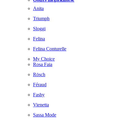
Anita
Triumph
Sloggi
Felina
Felina Conturelle
My Choice
Rosa Faia
Rösch
Féraud
Fashy
Vienetta
Sassa Mode