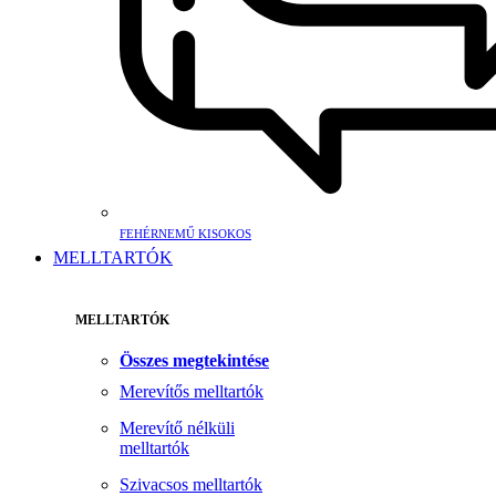
FEHÉRNEMŰ KISOKOS
MELLTARTÓK
MELLTARTÓK
Összes megtekintése
Merevítős melltartók
Merevítő nélküli
melltartók
Szivacsos melltartók