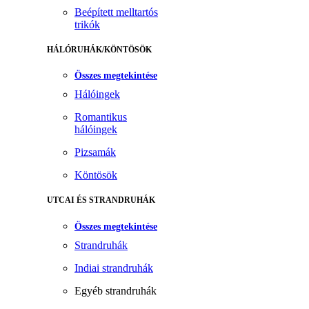
Beépített melltartós
trikók
HÁLÓRUHÁK/KÖNTÖSÖK
Összes megtekintése
Hálóingek
Romantikus
hálóingek
Pizsamák
Köntösök
UTCAI ÉS STRANDRUHÁK
Összes megtekintése
Strandruhák
Indiai strandruhák
Egyéb strandruhák