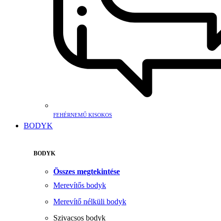
FEHÉRNEMŰ KISOKOS
BODYK
BODYK
Összes megtekintése
Merevítős bodyk
Merevítő nélküli bodyk
Szivacsos bodyk