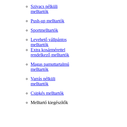
Szivacs nélküli
melltartók
Push-up melltartók
Sportmelltartók
Levehető vállpántos
melltartók
Extra kosármérettel
rendelkező melltartók
Magas pamuttartalmú
melltartók
Varrás nélküli
melltartók
Csipkés melltartók
Melltartó kiegészítők