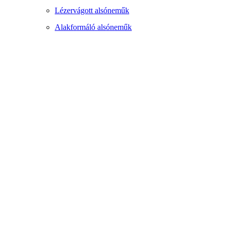
Lézervágott alsóneműk
Alakformáló alsóneműk