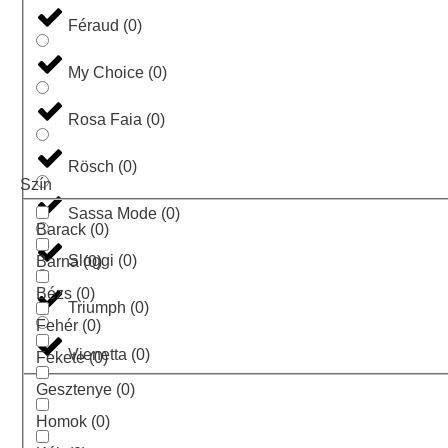
Féraud
(
0
)
My Choice
(
0
)
Rosa Faia
(
0
)
Rösch
(
0
)
Szín
Sassa Mode
(
0
)
Barack
(
0
)
Sloggi
(
0
)
Barna
(
0
)
Bézs
(
0
)
Triumph
(
0
)
Fehér
(
0
)
Vienetta
(
0
)
Fekete
(
0
)
Gesztenye
(
0
)
Homok
(
0
)