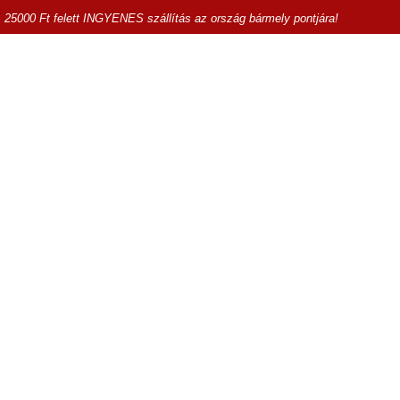
25000 Ft felett INGYENES szállítás az ország bármely pontjára!