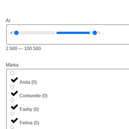
Ár
2.500
—
100.500
Márka
Anita
(
0
)
Conturelle
(
0
)
Fashy
(
0
)
Felina
(
0
)