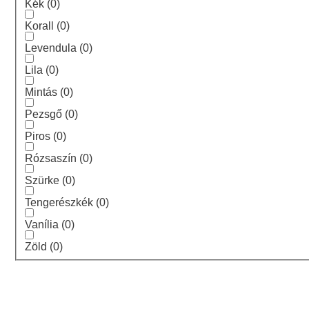
Kék
(
0
)
Korall
(
0
)
Levendula
(
0
)
Lila
(
0
)
Mintás
(
0
)
Pezsgő
(
0
)
Piros
(
0
)
Rózsaszín
(
0
)
Szürke
(
0
)
Tengerészkék
(
0
)
Vanília
(
0
)
Zöld
(
0
)