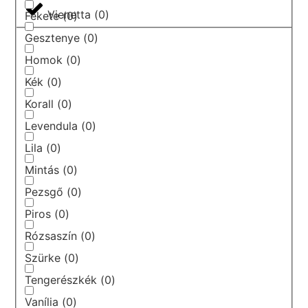
Vienetta
(
0
)
Fekete
(
0
)
Gesztenye
(
0
)
Homok
(
0
)
Kék
(
0
)
Korall
(
0
)
Levendula
(
0
)
Lila
(
0
)
Mintás
(
0
)
Pezsgő
(
0
)
Piros
(
0
)
Rózsaszín
(
0
)
Szürke
(
0
)
Tengerészkék
(
0
)
Vanília
(
0
)