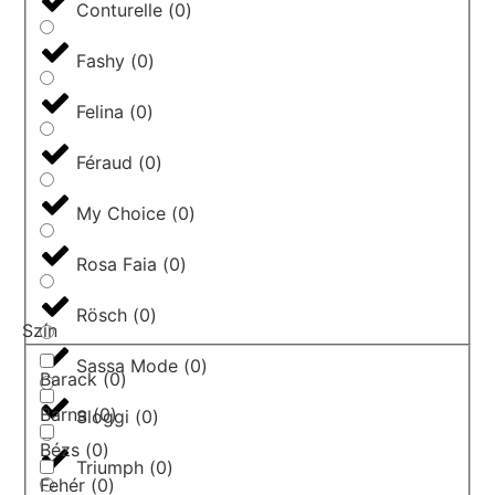
Conturelle
(
0
)
Fashy
(
0
)
Felina
(
0
)
Féraud
(
0
)
My Choice
(
0
)
Rosa Faia
(
0
)
Rösch
(
0
)
Szín
Sassa Mode
(
0
)
Barack
(
0
)
Barna
(
0
)
Sloggi
(
0
)
Bézs
(
0
)
Triumph
(
0
)
Fehér
(
0
)