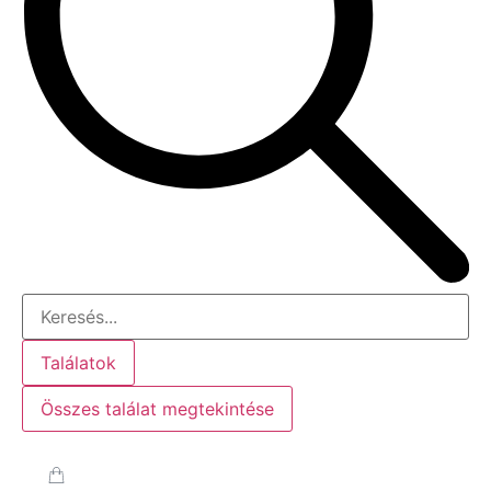
Találatok
Összes találat megtekintése