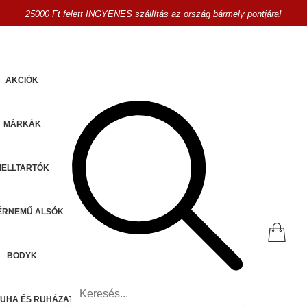
25000 Ft felett INGYENES szállítás az ország bármely pontjára!
AKCIÓK
MÁRKÁK
MELLTARTÓK
ÉRNEMŰ ALSÓK
BODYK
UHA ÉS RUHÁZAT