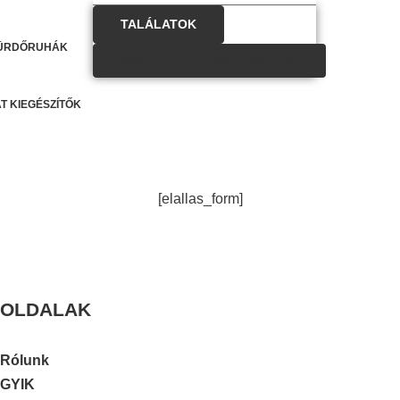
TALÁLATOK
ÜRDŐRUHÁK
ÖSSZES TALÁLAT MEGTEKINTÉSE
AT KIEGÉSZÍTŐK
[elallas_form]
OLDALAK
Rólunk
GYIK