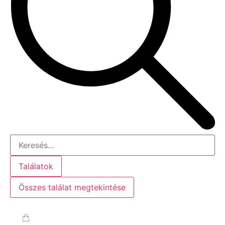
Találatok
Összes találat megtekintése