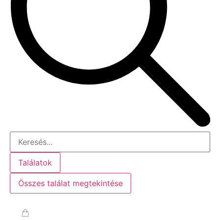
Találatok
Összes találat megtekintése