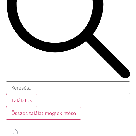
Találatok
Összes találat megtekintése