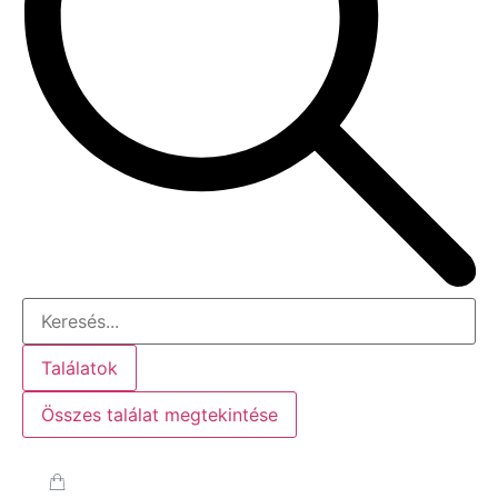
Találatok
Összes találat megtekintése