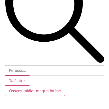
Találatok
Összes találat megtekintése