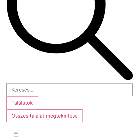
Találatok
Összes találat megtekintése