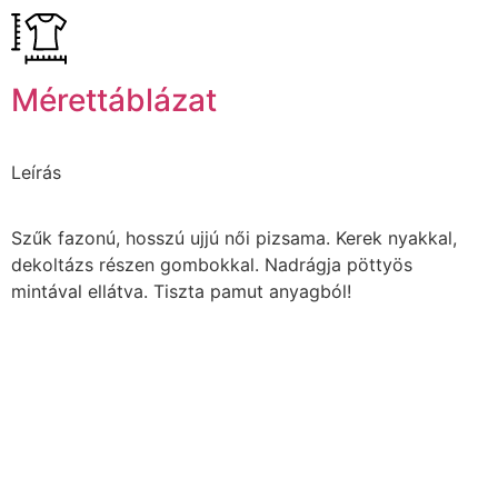
Mérettáblázat
Leírás
Szűk fazonú, hosszú ujjú női pizsama. Kerek nyakkal,
dekoltázs részen gombokkal. Nadrágja pöttyös
mintával ellátva. Tiszta pamut anyagból!