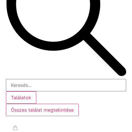
Találatok
Összes találat megtekintése