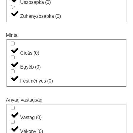
Úszósapka
(
0
)
Zuhanyzósapka
(
0
)
Minta
Cicás
(
0
)
Egyéb
(
0
)
Festményes
(
0
)
Anyag vastagság
Vastag
(
0
)
Vékony
(
0
)