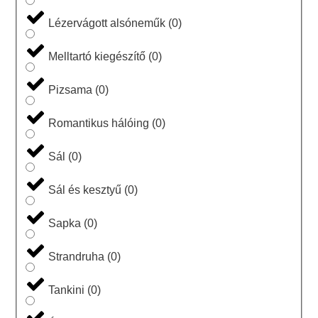
Lézervágott alsóneműk
(
0
)
Melltartó kiegészítő
(
0
)
Pizsama
(
0
)
Romantikus hálóing
(
0
)
Sál
(
0
)
Sál és kesztyű
(
0
)
Sapka
(
0
)
Strandruha
(
0
)
Tankini
(
0
)