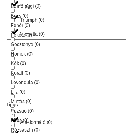
Sloggi
(
0
)
Barna
(
0
)
Bézs
(
0
)
Triumph
(
0
)
Fehér
(
0
)
Vienetta
(
0
)
Fekete
(
0
)
Gesztenye
(
0
)
Homok
(
0
)
Kék
(
0
)
Korall
(
0
)
Levendula
(
0
)
Lila
(
0
)
Mintás
(
0
)
Típus
Pezsgő
(
0
)
Piros
(
0
)
Alakformáló
(
0
)
Rózsaszín
(
0
)