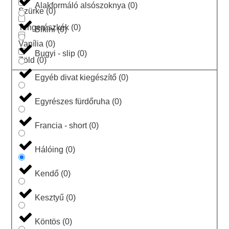
Alakformáló alsószoknya
(
0
)
Szürke
(
0
)
Tengerészkék
(
0
)
Bikini
(
0
)
Vanília
(
0
)
Bugyi - slip
(
0
)
Zöld
(
0
)
Egyéb divat kiegészítő
(
0
)
Egyrészes fürdőruha
(
0
)
Francia - short
(
0
)
Hálóing
(
0
)
Kendő
(
0
)
Kesztyű
(
0
)
Köntös
(
0
)