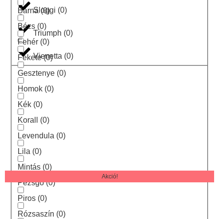
Sloggi
(
0
)
Barna
(
0
)
Bézs
(
0
)
Triumph
(
0
)
Fehér
(
0
)
Vienetta
(
0
)
Fekete
(
0
)
Gesztenye
(
0
)
Homok
(
0
)
Kék
(
0
)
Korall
(
0
)
Levendula
(
0
)
Lila
(
0
)
Mintás
(
0
)
Akció!
Pezsgő
(
0
)
Piros
(
0
)
Rózsaszín
(
0
)