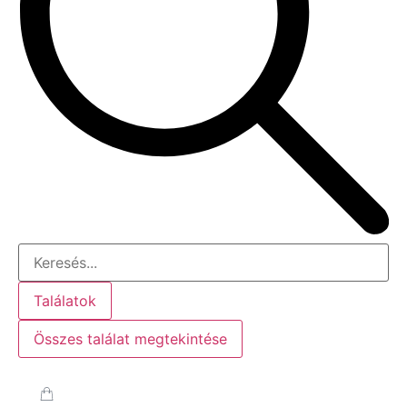
Találatok
Összes találat megtekintése