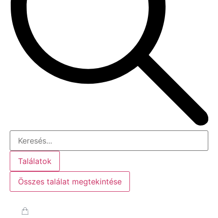
Találatok
Összes találat megtekintése