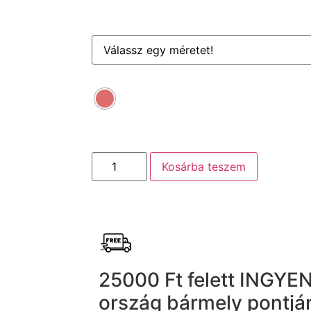
Kosárba teszem
25000 Ft felett INGYEN
ország bármely pontjár