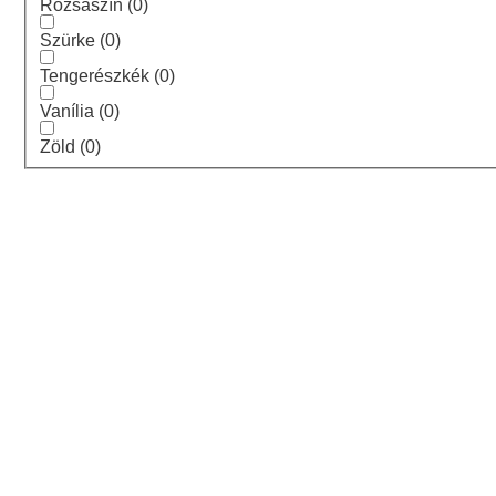
Rózsaszín
(
0
)
Szürke
(
0
)
Tengerészkék
(
0
)
Vanília
(
0
)
Zöld
(
0
)