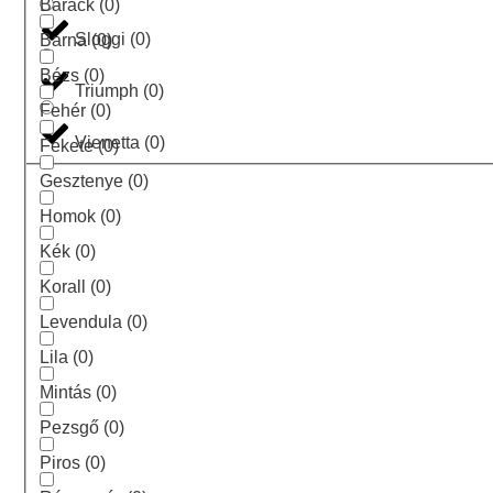
Barack
(
0
)
Sloggi
(
0
)
Barna
(
0
)
Bézs
(
0
)
Triumph
(
0
)
Fehér
(
0
)
Vienetta
(
0
)
Fekete
(
0
)
Gesztenye
(
0
)
Homok
(
0
)
Kék
(
0
)
Korall
(
0
)
Levendula
(
0
)
Lila
(
0
)
Mintás
(
0
)
Pezsgő
(
0
)
Piros
(
0
)